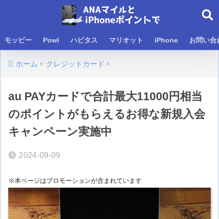
モッピー
Powl
ハピタス
マリオット
iPhone
お問い合
ホーム
クレジットカード
au PAYカードで合計最大11000円相当
のポイントがもらえるお得な新規入会
キャンペーン実施中
2024-09-09
※本ページはプロモーションが含まれています