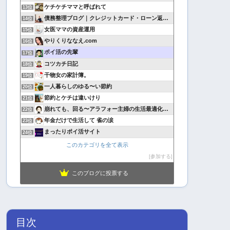
ケチケチママと呼ばれて
13位
債務整理ブログ｜クレジットカード・ローン返済で悩んでいる方へ
14位
女医ママの資産運用
15位
やりくりななえ.com
16位
ポイ活の先輩
17位
コツカチ日記
18位
干物女の家計簿。
19位
一人暮らしのゆる〜い節約
20位
節約とケチは違いけり
21位
崩れても、回る〜アラフォー主婦の生活最適化日記
22位
年金だけで生活して 雀の涙
23位
まったりポイ活サイト
24位
このカテゴリを全て表示
参加する
このブログに投票する
目次