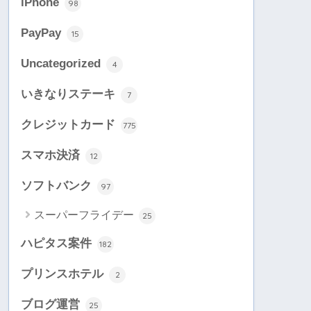
iPhone
98
PayPay
15
Uncategorized
4
いきなりステーキ
7
クレジットカード
775
スマホ決済
12
ソフトバンク
97
スーパーフライデー
25
ハピタス案件
182
プリンスホテル
2
ブログ運営
25