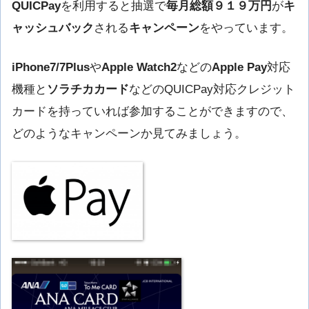
QUICPay
を利用すると抽選で
毎月総額９１９万円
が
キ
ャッシュバック
される
キャンペーン
をやっています。
iPhone7/7Plus
や
Apple Watch2
などの
Apple Pay
対応
機種と
ソラチカカード
などのQUICPay対応クレジット
カードを持っていれば参加することができますので、
どのようなキャンペーンか見てみましょう。