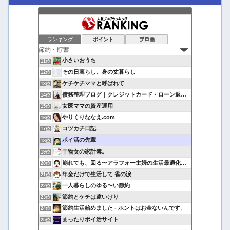
ランキング
ポイント
ブロ画
小さいおうち
11位
その日暮らし、身の丈暮らし
12位
ケチケチママと呼ばれて
13位
債務整理ブログ｜クレジットカード・ローン返済で悩んでいる方へ
14位
女医ママの資産運用
15位
やりくりななえ.com
16位
コツカチ日記
17位
ポイ活の先輩
18位
干物女の家計簿。
19位
崩れても、回る〜アラフォー主婦の生活最適化日記
20位
年金だけで生活して 雀の涙
21位
一人暮らしのゆる〜い節約
22位
節約とケチは違いけり
23位
節約生活始めました - ホントはお金ないんです。
24位
まったりポイ活サイト
25位