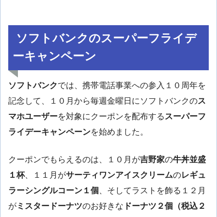
ソフトバンクのスーパーフライデ
ーキャンペーン
ソフトバンク
では、携帯電話事業への参入１０周年を
記念して、１０月から毎週金曜日にソフトバンクの
ス
マホユーザー
を対象にクーポンを配布する
スーパーフ
ライデーキャンペーン
を始めました。
クーポンでもらえるのは、１０月が
吉野家
の
牛丼並盛
１杯
、１１月が
サーティワンアイスクリーム
の
レギュ
ラーシングルコーン１個
、そしてラストを飾る１２月
が
ミスタードーナツ
のお好きな
ドーナツ２個（税込２