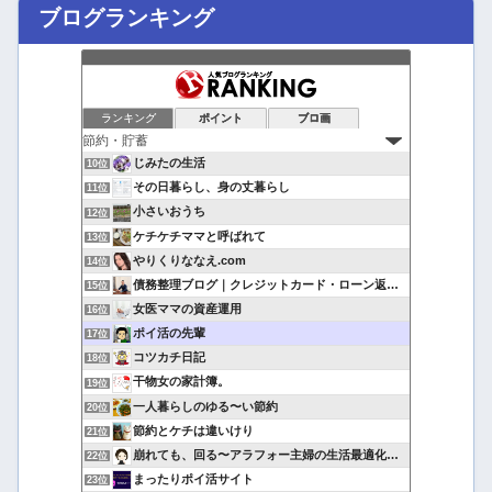
ブログランキング
ランキング
ポイント
ブロ画
じみたの生活
10位
その日暮らし、身の丈暮らし
11位
小さいおうち
12位
ケチケチママと呼ばれて
13位
やりくりななえ.com
14位
債務整理ブログ｜クレジットカード・ローン返済で悩んでいる方へ
15位
女医ママの資産運用
16位
ポイ活の先輩
17位
コツカチ日記
18位
干物女の家計簿。
19位
一人暮らしのゆる〜い節約
20位
節約とケチは違いけり
21位
崩れても、回る〜アラフォー主婦の生活最適化日記
22位
まったりポイ活サイト
23位