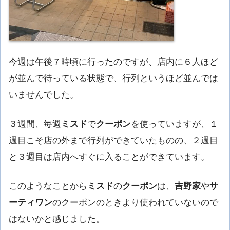
今週は午後７時頃に行ったのですが、店内に６人ほど
が並んで待っている状態で、行列というほど並んでは
いませんでした。
３週間、毎週
ミスド
で
クーポン
を使っていますが、１
週目こそ店の外まで行列ができていたものの、２週目
と３週目は店内へすぐに入ることができています。
このようなことから
ミスド
の
クーポン
は、
吉野家
や
サ
ーティワン
のクーポンのときより使われていないので
はないかと感じました。