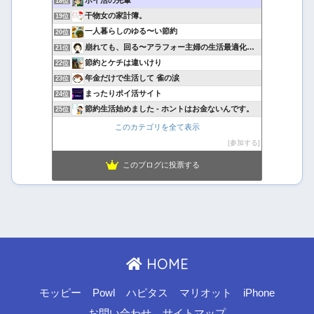
ポイ活の先輩
18位
干物女の家計簿。
19位
一人暮らしのゆる〜い節約
20位
崩れても、回る〜アラフォー主婦の生活最適化日記
21位
節約とケチは違いけり
22位
年金だけで生活して 雀の涙
23位
まったりポイ活サイト
24位
節約生活始めました - ホントはお金ないんです。
25位
このカテゴリを全て表示
参加する
このブログに投票する
HOME
モッピー
Powl
ハピタス
マリオット
iPhone
お問い合わせ
サイトマップ