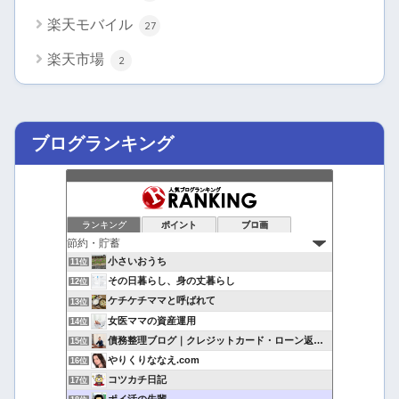
楽天モバイル
27
楽天市場
2
ブログランキング
ランキング
ポイント
ブロ画
小さいおうち
11位
その日暮らし、身の丈暮らし
12位
ケチケチママと呼ばれて
13位
女医ママの資産運用
14位
債務整理ブログ｜クレジットカード・ローン返済で悩んでいる方へ
15位
やりくりななえ.com
16位
コツカチ日記
17位