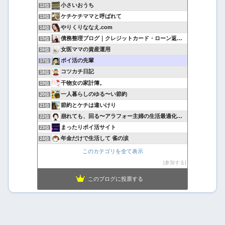
小さいおうち
12位
ケチケチママと呼ばれて
13位
やりくりななえ.com
14位
債務整理ブログ｜クレジットカード・ローン返済で悩んでいる方へ
15位
女医ママの資産運用
16位
ポイ活の先輩
17位
コツカチ日記
18位
干物女の家計簿。
19位
一人暮らしのゆる〜い節約
20位
節約とケチは違いけり
21位
崩れても、回る〜アラフォー主婦の生活最適化日記
22位
まったりポイ活サイト
23位
年金だけで生活して 雀の涙
24位
このカテゴリを全て表示
参加する
このブログに投票する