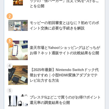
ックの「倍バーガー」注文で気をつけるこ
とを公開
2
モッピーの初回審査とはなに？初めてのポ
イント交換に必要な手続きを解説
3
楽天市場とYahoo!ショッピングはどっちが
お得？ネット通販サイトの比較結果を公開
4
【2025年最新】Nintendo Switchドック代
替おすすめ｜小型HDMI変換アダプタでテ
レビ出力する方法
5
プレステ5はどこで買うのがお得!?ポイント
還元率の調査結果を公開