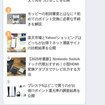
文で気をつけることを公開
2
モッピーの初回審査とはなに？初
めてのポイント交換に必要な手続
きを解説
3
楽天市場とYahoo!ショッピングは
どっちがお得？ネット通販サイト
の比較結果を公開
4
【2025年最新】Nintendo Switch
ドック代替おすすめ｜小型HDMI
変換アダプタでテレビ出力する方
法
5
プレステ5はどこで買うのがお
得!?ポイント還元率の調査結果を
公開