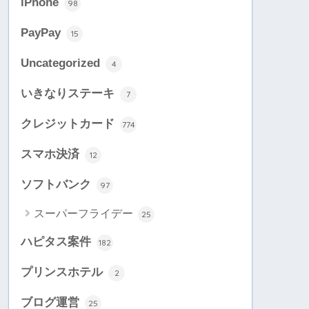
iPhone
98
PayPay
15
Uncategorized
4
いきなりステーキ
7
クレジットカード
774
スマホ決済
12
ソフトバンク
97
スーパーフライデー
25
ハピタス案件
182
プリンスホテル
2
ブログ運営
25