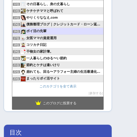
その日暮らし、身の丈暮らし
12位
ケチケチママと呼ばれて
13位
やりくりななえ.com
14位
債務整理ブログ｜クレジットカード・ローン返済で悩んでいる方へ
15位
ポイ活の先輩
16位
女医ママの資産運用
17位
コツカチ日記
18位
干物女の家計簿。
19位
一人暮らしのゆる〜い節約
20位
節約とケチは違いけり
21位
崩れても、回る〜アラフォー主婦の生活最適化日記
22位
まったりポイ活サイト
23位
このカテゴリを全て表示
参加する
このブログに投票する
目次