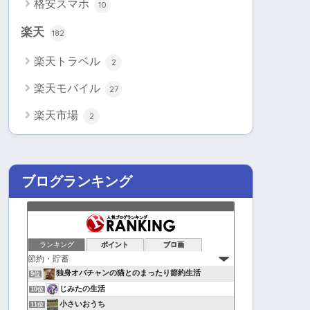
格安スマホ
10
楽天
182
楽天トラベル
2
楽天モバイル
27
楽天市場
2
ブログランキング
ランキング
ポイント
ブロ画
独身オバチャンの猫とのまったり節約生活
9位
じみたの生活
10位
小さいおうち
11位