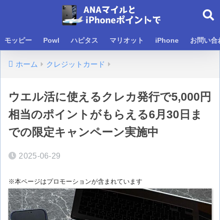
モッピー
Powl
ハピタス
マリオット
iPhone
お問い合
ホーム
クレジットカード
ウエル活に使えるクレカ発行で5,000円
相当のポイントがもらえる6月30日ま
での限定キャンペーン実施中
2025-06-29
※本ページはプロモーションが含まれています