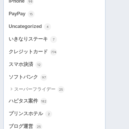
iPhone
98
PayPay
15
Uncategorized
4
いきなりステーキ
7
クレジットカード
774
スマホ決済
12
ソフトバンク
97
スーパーフライデー
25
ハピタス案件
182
プリンスホテル
2
ブログ運営
25