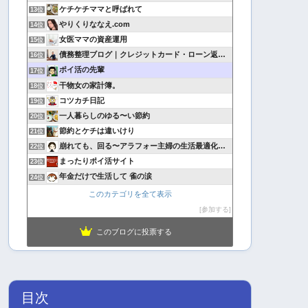
ケチケチママと呼ばれて
13位
やりくりななえ.com
14位
女医ママの資産運用
15位
債務整理ブログ｜クレジットカード・ローン返済で悩んでいる方へ
16位
ポイ活の先輩
17位
干物女の家計簿。
18位
コツカチ日記
19位
一人暮らしのゆる〜い節約
20位
節約とケチは違いけり
21位
崩れても、回る〜アラフォー主婦の生活最適化日記
22位
まったりポイ活サイト
23位
年金だけで生活して 雀の涙
24位
このカテゴリを全て表示
参加する
このブログに投票する
目次