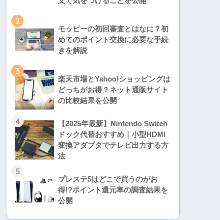
文で気をつけることを公開
2
モッピーの初回審査とはなに？初
めてのポイント交換に必要な手続
きを解説
3
楽天市場とYahoo!ショッピングは
どっちがお得？ネット通販サイト
の比較結果を公開
4
【2025年最新】Nintendo Switch
ドック代替おすすめ｜小型HDMI
変換アダプタでテレビ出力する方
法
5
プレステ5はどこで買うのがお
得!?ポイント還元率の調査結果を
公開