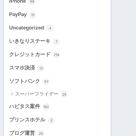
iPhone
98
PayPay
15
Uncategorized
4
いきなりステーキ
7
クレジットカード
774
スマホ決済
12
ソフトバンク
97
スーパーフライデー
25
ハピタス案件
182
プリンスホテル
2
ブログ運営
25