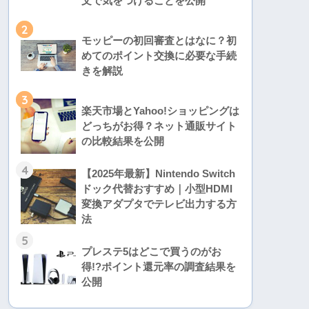
文で気をつけることを公開
2
モッピーの初回審査とはなに？初
めてのポイント交換に必要な手続
きを解説
3
楽天市場とYahoo!ショッピングは
どっちがお得？ネット通販サイト
の比較結果を公開
4
【2025年最新】Nintendo Switch
ドック代替おすすめ｜小型HDMI
変換アダプタでテレビ出力する方
法
5
プレステ5はどこで買うのがお
得!?ポイント還元率の調査結果を
公開