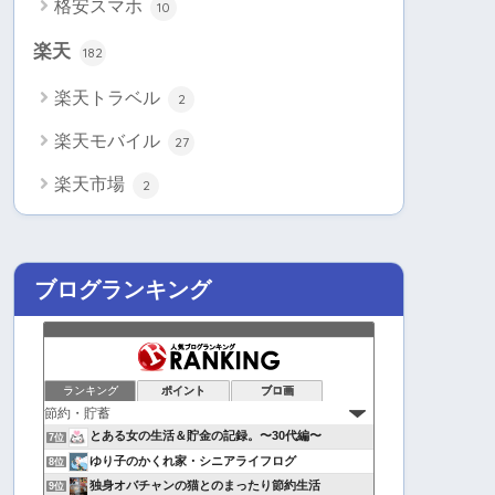
格安スマホ
10
楽天
182
楽天トラベル
2
楽天モバイル
27
楽天市場
2
ブログランキング
ランキング
ポイント
ブロ画
とある女の生活＆貯金の記録。〜30代編〜
7位
ゆり子のかくれ家・シニアライフログ
8位
独身オバチャンの猫とのまったり節約生活
9位