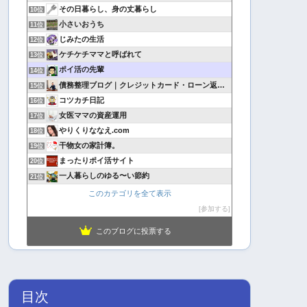
その日暮らし、身の丈暮らし
10位
小さいおうち
11位
じみたの生活
12位
ケチケチママと呼ばれて
13位
ポイ活の先輩
14位
債務整理ブログ｜クレジットカード・ローン返済で悩んでいる方へ
15位
コツカチ日記
16位
女医ママの資産運用
17位
やりくりななえ.com
18位
干物女の家計簿。
19位
まったりポイ活サイト
20位
一人暮らしのゆる〜い節約
21位
このカテゴリを全て表示
参加する
このブログに投票する
目次