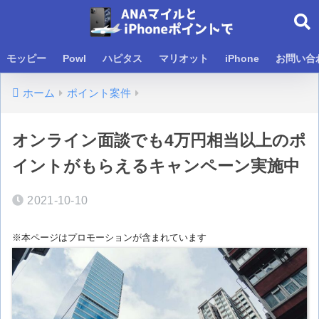
モッピー
Powl
ハピタス
マリオット
iPhone
お問い合
ホーム
ポイント案件
オンライン面談でも4万円相当以上のポ
イントがもらえるキャンペーン実施中
2021-10-10
※本ページはプロモーションが含まれています