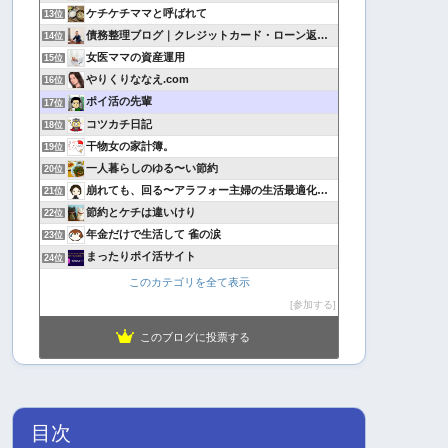
ケチケチママと呼ばれて
13位
債務整理ブログ｜クレジットカード・ローン返済で悩んでいる方へ
14位
女医ママの資産運用
15位
やりくりななえ.com
16位
ポイ活の先輩
17位
コツカチ日記
18位
干物女の家計簿。
19位
一人暮らしのゆる〜い節約
20位
崩れても、回る〜アラフォー主婦の生活最適化日記
21位
節約とケチは違いけり
22位
年金だけで生活して 雀の涙
23位
まったりポイ活サイト
24位
このカテゴリを全て表示
参加する
このブログに投票する
目次