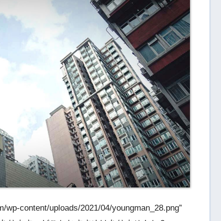
om/wp-content/uploads/2021/04/youngman_28.png”