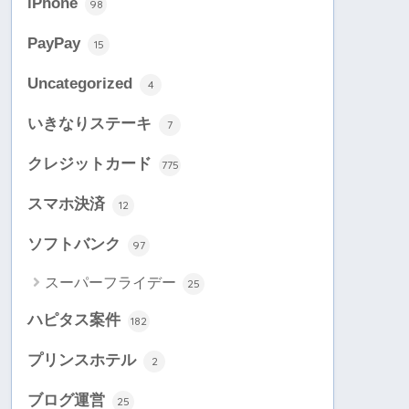
iPhone
98
PayPay
15
Uncategorized
4
いきなりステーキ
7
クレジットカード
775
スマホ決済
12
ソフトバンク
97
スーパーフライデー
25
ハピタス案件
182
プリンスホテル
2
ブログ運営
25