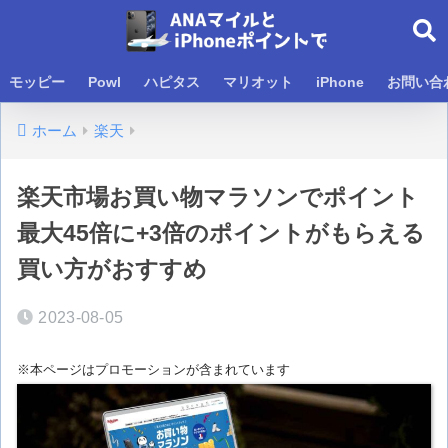
モッピー
Powl
ハピタス
マリオット
iPhone
お問い合
ホーム
楽天
楽天市場お買い物マラソンでポイント
最大45倍に+3倍のポイントがもらえる
買い方がおすすめ
2023-08-05
※本ページはプロモーションが含まれています