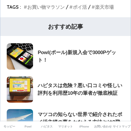
TAGS :
お買い物マラソン
ポイ活
楽天市場
おすすめ記事
Powl(ポール)新規入会で3000Pゲッ
ト！
ハピタスは危険？悪い口コミや怪しい
評判を利用歴10年の筆者が徹底検証
マツコの知らない世界で紹介されたポ
イ活主婦の夢をかなえる方法とは?飛
モッピー
Powl
ハピタス
マリオット
iPhone
お問い合わせ
サイトマップ
行機に無料で乗れるポイ活を紹介