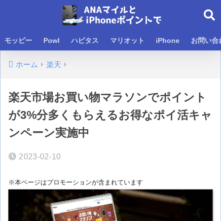
モッピー
Powl
ハピタス
マリオット
iPhone
お問い合
ホーム
楽天
楽天市場お買い物マラソンでポイント
が3%分多くもらえるお得なポイ活キャ
ンペーン実施中
2023-02-10
※本ページはプロモーションが含まれています