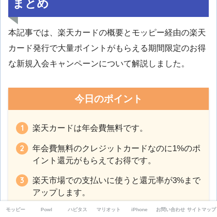
まとめ
本記事では、楽天カードの概要とモッピー経由の楽天
カード発行で大量ポイントがもらえる期間限定のお得
な新規入会キャンペーンについて解説しました。
今日のポイント
楽天カードは年会費無料です。
年会費無料のクレジットカードなのに1%のポ
イント還元がもらえてお得です。
楽天市場での支払いに使うと還元率が3%まで
アップします。
モッピー
Powl
ハピタス
マリオット
iPhone
お問い合わせ
サイトマップ
モッピー経由で発行すると10,700円分のモッ