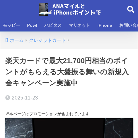
モッピー
Powl
ハピタス
マリオット
iPhone
お問い合
ホーム
クレジットカード
楽天カードで最大21,700円相当のポイ
ントがもらえる大盤振る舞いの新規入
会キャンペーン実施中
2025-11-23
※本ページはプロモーションが含まれています