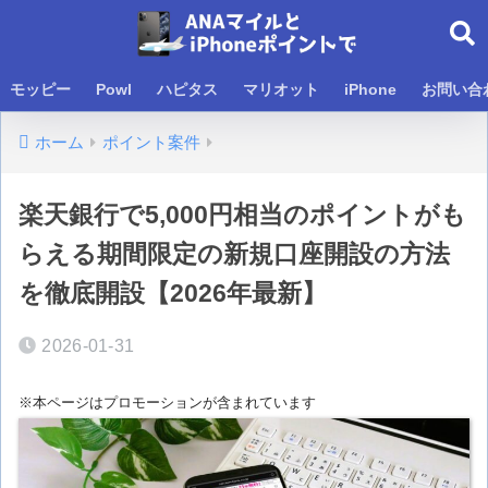
モッピー
Powl
ハピタス
マリオット
iPhone
お問い合
ホーム
ポイント案件
楽天銀行で5,000円相当のポイントがも
らえる期間限定の新規口座開設の方法
を徹底開設【2026年最新】
2026-01-31
※本ページはプロモーションが含まれています