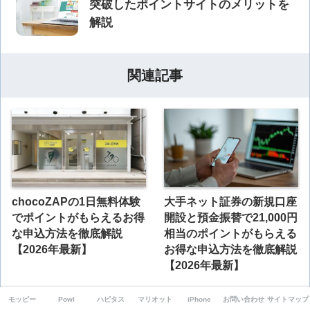
突破したポイントサイトのメリットを
解説
関連記事
chocoZAPの1日無料体験
大手ネット証券の新規口座
でポイントがもらえるお得
開設と預金振替で21,000円
な申込方法を徹底解説
相当のポイントがもらえる
【2026年最新】
お得な申込方法を徹底解説
【2026年最新】
モッピー
Powl
ハピタス
マリオット
iPhone
お問い合わせ
サイトマップ