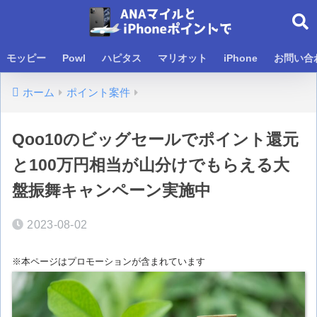
モッピー
Powl
ハピタス
マリオット
iPhone
お問い合
ホーム
ポイント案件
Qoo10のビッグセールでポイント還元
と100万円相当が山分けでもらえる大
盤振舞キャンペーン実施中
2023-08-02
※本ページはプロモーションが含まれています