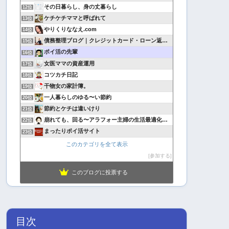
その日暮らし、身の丈暮らし
12位
ケチケチママと呼ばれて
13位
やりくりななえ.com
14位
債務整理ブログ｜クレジットカード・ローン返済で悩んでいる方へ
15位
ポイ活の先輩
16位
女医ママの資産運用
17位
コツカチ日記
18位
干物女の家計簿。
19位
一人暮らしのゆる〜い節約
20位
節約とケチは違いけり
21位
崩れても、回る〜アラフォー主婦の生活最適化日記
22位
まったりポイ活サイト
23位
このカテゴリを全て表示
参加する
このブログに投票する
目次