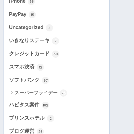
iPhone
98
PayPay
15
Uncategorized
4
いきなりステーキ
7
クレジットカード
774
スマホ決済
12
ソフトバンク
97
スーパーフライデー
25
ハピタス案件
182
プリンスホテル
2
ブログ運営
25