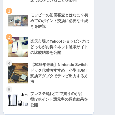
文で気をつけることを公開
2
モッピーの初回審査とはなに？初
めてのポイント交換に必要な手続
きを解説
3
楽天市場とYahoo!ショッピングは
どっちがお得？ネット通販サイト
の比較結果を公開
4
【2025年最新】Nintendo Switch
ドック代替おすすめ｜小型HDMI
変換アダプタでテレビ出力する方
法
5
プレステ5はどこで買うのがお
得!?ポイント還元率の調査結果を
公開