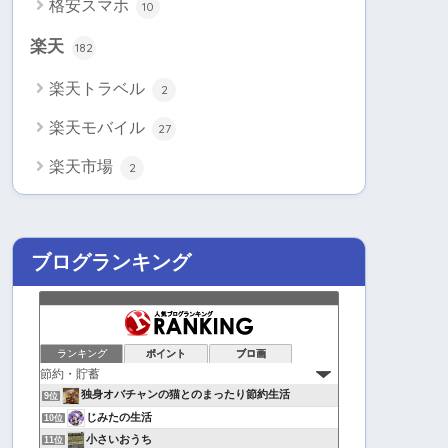
格安スマホ
10
楽天
182
楽天トラベル
2
楽天モバイル
27
楽天市場
2
ブログランキング
ランキング
ポイント
ブロ画
独身オバチャンの猫とのまったり節約生活
9位
じみたの生活
10位
小さいおうち
11位