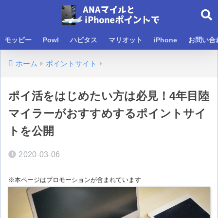
モッピー
Powl
ハピタス
マリオット
iPhone
お問い合
ホーム
ポイントサイト
ポイ活をはじめたい方は必見！4年目陸
マイラーがおすすめするポイントサイ
トを公開
2020-03-06
※本ページはプロモーションが含まれています