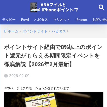
モッピー
Powl
ハピタス
マリオット
iPhone
お問い合
ホーム
ポイントサイト
ハピタス
ポイントサイト経由で8%以上のポイン
ト還元がもらえる期間限定イベントを
徹底解説【2026年2月最新】
2026-02-09
※本ページはプロモーションが含まれています