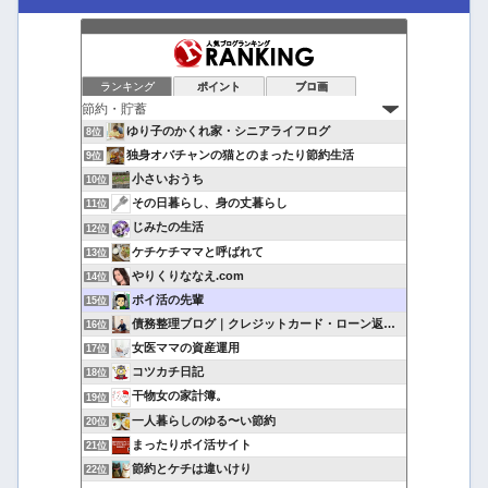
ランキング
ポイント
ブロ画
ゆり子のかくれ家・シニアライフログ
8位
独身オバチャンの猫とのまったり節約生活
9位
小さいおうち
10位
その日暮らし、身の丈暮らし
11位
じみたの生活
12位
ケチケチママと呼ばれて
13位
やりくりななえ.com
14位
ポイ活の先輩
15位
債務整理ブログ｜クレジットカード・ローン返済で悩んでいる方へ
16位
女医ママの資産運用
17位
コツカチ日記
18位
干物女の家計簿。
19位
一人暮らしのゆる〜い節約
20位
まったりポイ活サイト
21位
節約とケチは違いけり
22位