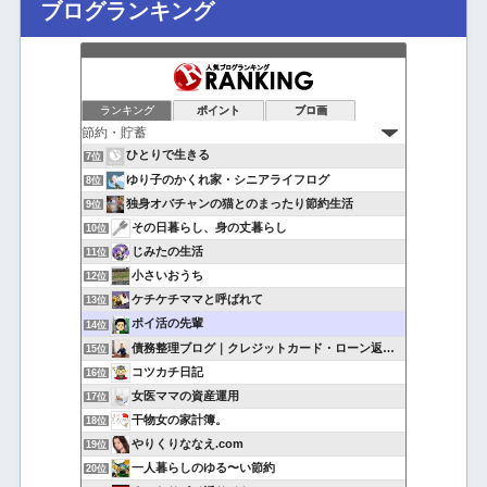
ブログランキング
ランキング
ポイント
ブロ画
ひとりで生きる
7位
ゆり子のかくれ家・シニアライフログ
8位
独身オバチャンの猫とのまったり節約生活
9位
その日暮らし、身の丈暮らし
10位
じみたの生活
11位
小さいおうち
12位
ケチケチママと呼ばれて
13位
ポイ活の先輩
14位
債務整理ブログ｜クレジットカード・ローン返済で悩んでいる方へ
15位
コツカチ日記
16位
女医ママの資産運用
17位
干物女の家計簿。
18位
やりくりななえ.com
19位
一人暮らしのゆる〜い節約
20位