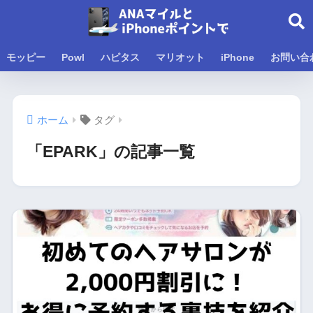
モッピー
Powl
ハピタス
マリオット
iPhone
お問い合
ホーム
タグ
「EPARK」の記事一覧