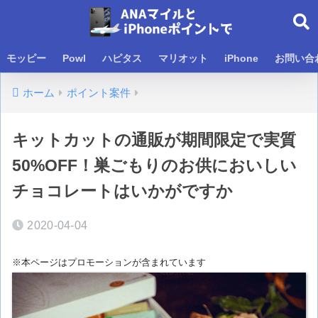
モッピー
Powl
ハピタス
マリオット
iPhone
お問い合
ホーム
ポイント案件
キットカットの通販が期間限定で実質
50%OFF！巣ごもりのお供においしい
チョコレートはいかがですか
2020-04-04
※本ページはプロモーションが含まれています