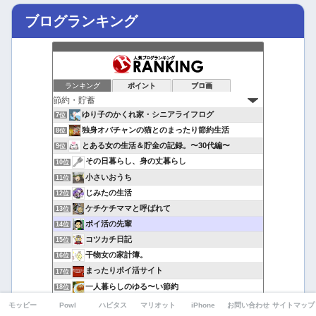
ブログランキング
ランキング
ポイント
ブロ画
ゆり子のかくれ家・シニアライフログ
7位
独身オバチャンの猫とのまったり節約生活
8位
とある女の生活＆貯金の記録。〜30代編〜
9位
その日暮らし、身の丈暮らし
10位
小さいおうち
11位
じみたの生活
12位
ケチケチママと呼ばれて
13位
ポイ活の先輩
14位
コツカチ日記
15位
干物女の家計簿。
16位
まったりポイ活サイト
17位
一人暮らしのゆる〜い節約
18位
女医ママの資産運用
19位
モッピー
Powl
ハピタス
マリオット
iPhone
お問い合わせ
サイトマップ