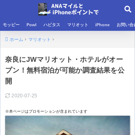
モッピー
Powl
ハピタス
マリオット
iPhone
お問い合
ホーム
マリオット
奈良にJWマリオット・ホテルがオー
プン！無料宿泊が可能か調査結果を公
開
2020-07-25
※本ページはプロモーションが含まれています