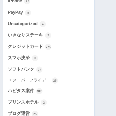
iPhone
98
PayPay
15
Uncategorized
4
いきなりステーキ
7
クレジットカード
775
スマホ決済
12
ソフトバンク
97
スーパーフライデー
25
ハピタス案件
182
プリンスホテル
2
ブログ運営
25