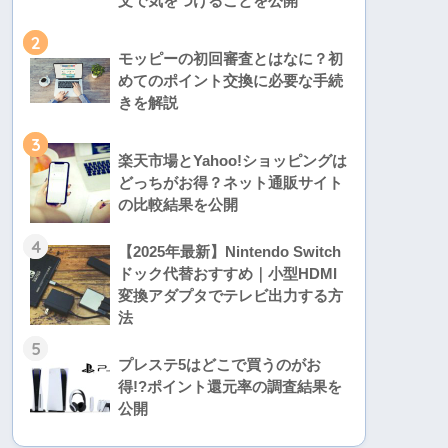
文で気をつけることを公開
2
モッピーの初回審査とはなに？初
めてのポイント交換に必要な手続
きを解説
3
楽天市場とYahoo!ショッピングは
どっちがお得？ネット通販サイト
の比較結果を公開
4
【2025年最新】Nintendo Switch
ドック代替おすすめ｜小型HDMI
変換アダプタでテレビ出力する方
法
5
プレステ5はどこで買うのがお
得!?ポイント還元率の調査結果を
公開