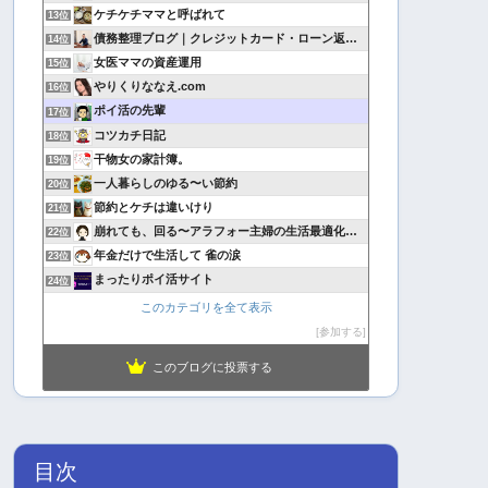
ケチケチママと呼ばれて
13位
債務整理ブログ｜クレジットカード・ローン返済で悩んでいる方へ
14位
女医ママの資産運用
15位
やりくりななえ.com
16位
ポイ活の先輩
17位
コツカチ日記
18位
干物女の家計簿。
19位
一人暮らしのゆる〜い節約
20位
節約とケチは違いけり
21位
崩れても、回る〜アラフォー主婦の生活最適化日記
22位
年金だけで生活して 雀の涙
23位
まったりポイ活サイト
24位
このカテゴリを全て表示
参加する
このブログに投票する
目次