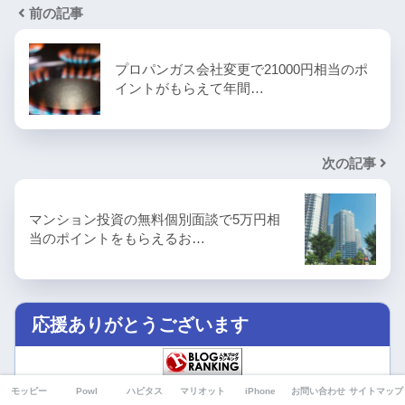
前の記事
プロパンガス会社変更で21000円相当のポ
イントがもらえて年間…
次の記事
マンション投資の無料個別面談で5万円相
当のポイントをもらえるお…
応援ありがとうございます
人気ブログランキング
モッピー
Powl
ハピタス
マリオット
iPhone
お問い合わせ
サイトマップ