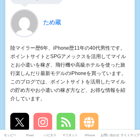
ため蔵
陸マイラー歴6年、iPhone歴11年の40代男性です。
ポイントサイトとSPGアメックスを活用してマイル
とお小遣いを稼ぎ、飛行機や高級ホテルを使った旅
行楽しんだり最新モデルのiPhoneを買っています。
このブログでは、ポイントサイトを活用したマイル
の貯め方やお小遣いの稼ぎ方など、お得な情報を紹
介しています。
X
Instagram
Feedly
Website
モッピー
Powl
ハピタス
マリオット
iPhone
お問い合わせ
サイトマップ