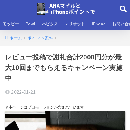
モッピー
Powl
ハピタス
マリオット
iPhone
お問い合
ホーム
ポイント案件
レビュー投稿で謝礼合計2000円分が最
大10回までもらえるキャンペーン実施
中
2022-01-21
※本ページはプロモーションが含まれています