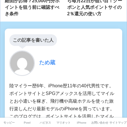
経由がお得？25,000円分ポ
ら毎月22日が狙い目！クー
イントを狙う前に確認すべ
ポンと人気ポイントサイの
き条件
2％還元の使い方
この記事を書いた人
ため蔵
陸マイラー歴6年、iPhone歴11年の40代男性です。
ポイントサイトとSPGアメックスを活用してマイル
とお小遣いを稼ぎ、飛行機や高級ホテルを使った旅
行楽しんだり最新モデルのiPhoneを買っています。
このブログでは、ポイントサイトを活用したマイル
モッピー
Powl
ハピタス
マリオット
iPhone
お問い合わせ
サイトマップ
の貯め方やお小遣いの稼ぎ方など、お得な情報を紹