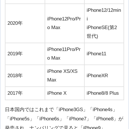
iPhone12/12min
iPhone12Pro/Pr
i
2020年
o Max
iPhoneSE(第2
世代)
iPhone11Pro/Pr
2019年
iPhone11
o Max
iPhone XS/XS
2018年
iPhoneXR
Max
2017年
iPhone X
iPhone8/8 Plus
日本国内ではこれまで「iPhone3GS」「iPhone4s」
「iPhone5s」「iPhone6s」「iPhone7」「iPhone8」が
発売され、ナンバリングで見ると「iPhone9」