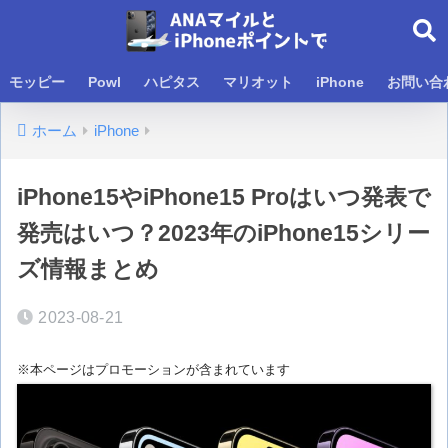
モッピー
Powl
ハピタス
マリオット
iPhone
お問い合
ホーム
iPhone
iPhone15やiPhone15 Proはいつ発表で
発売はいつ？2023年のiPhone15シリー
ズ情報まとめ
2023-08-21
※本ページはプロモーションが含まれています