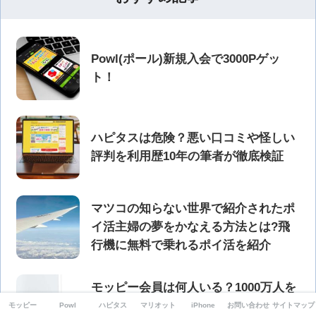
Powl(ポール)新規入会で3000Pゲッ
ト！
ハピタスは危険？悪い口コミや怪しい
評判を利用歴10年の筆者が徹底検証
マツコの知らない世界で紹介されたポ
イ活主婦の夢をかなえる方法とは?飛
行機に無料で乗れるポイ活を紹介
モッピー会員は何人いる？1000万人を
突破したポイントサイトのメリットを
モッピー
Powl
ハピタス
マリオット
iPhone
お問い合わせ
サイトマップ