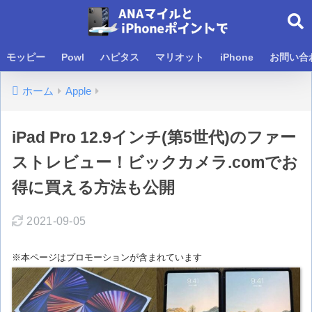
モッピー
Powl
ハピタス
マリオット
iPhone
お問い合
ホーム
Apple
iPad Pro 12.9インチ(第5世代)のファー
ストレビュー！ビックカメラ.comでお
得に買える方法も公開
2021-09-05
※本ページはプロモーションが含まれています