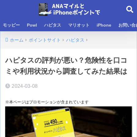
モッピー
Powl
ハピタス
マリオット
iPhone
お問い合
ホーム
ポイントサイト
ハピタス
ハピタスの評判が悪い？危険性を口コ
ミや利用状況から調査してみた結果は
2024-03-08
※本ページはプロモーションが含まれています