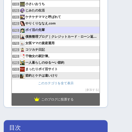
小さいおうち
11位
じみたの生活
12位
ケチケチママと呼ばれて
13位
やりくりななえ.com
14位
ポイ活の先輩
15位
債務整理ブログ｜クレジットカード・ローン返済で悩んでいる方へ
16位
女医ママの資産運用
17位
コツカチ日記
18位
干物女の家計簿。
19位
一人暮らしのゆる〜い節約
20位
まったりポイ活サイト
21位
節約とケチは違いけり
22位
このカテゴリを全て表示
参加する
このブログに投票する
目次