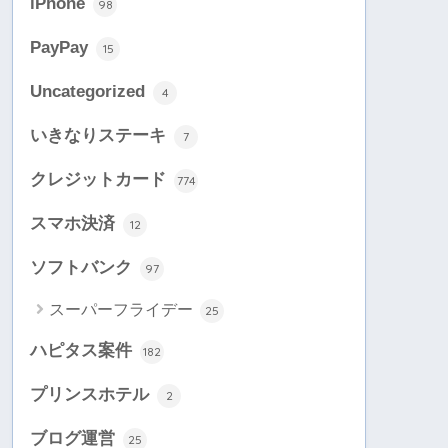
iPhone
98
PayPay
15
Uncategorized
4
いきなりステーキ
7
クレジットカード
774
スマホ決済
12
ソフトバンク
97
スーパーフライデー
25
ハピタス案件
182
プリンスホテル
2
ブログ運営
25