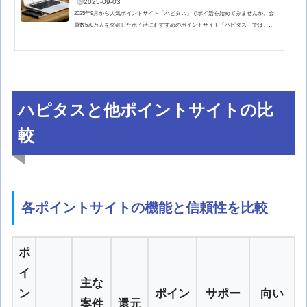
2025-09-03
2025年9月から人気ポイントサイト「ハピタス」でポイ活を始めてみませんか。会
員数570万人を突破したポイ活におすすめのポイントサイト「ハピタス」では、お
得な新規入会キャンペーンを実施しています。ハピタスが開催する「9月やりすぎ
紹介キャンペーン」では、当ブログ経由での新規入会後、広告利用によるポイント
獲得や条件達成で合計最大2,100円相当のハピタスポイントがもらえます。ハピタス
は、クレジットカード発行、ネット銀行やネット証券の口座開設、ネットショッピ
ング、動画配信サービスの有料会員登録、旅行予約、電子書…
ハピタスと他ポイントサイトの比
較
各ポイントサイトの機能と信頼性を比較
ポ
イ
主な
ン
ポイン
サポー
向い
案件
還元