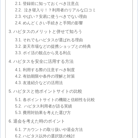
登録前に知っておくべき注意点
泣き寝入り！？利用者のリアルな口コミ
やばい？安易に使うべきでない理由
めんどくさい手続きと手間の影響
ハピタスのメリットと併せて知ろう
それでもハピタスが選ばれる理由
楽天市場などの提携ショップとの特典
ポイ活の観点から見る利点
ハピタスを安全に活用する方法
利用する際の注意すべき制度
有効期限や条件の理解と対策
友達紹介などの活用法
ハピタスと他ポイントサイトの比較
各ポイントサイトの機能と信頼性を比較
ハピタス利用者が語る実績
費用対効果を考えた選び方
退会を考えた時のポイント
アカウントの取り扱いや退会方法
ハピタス以外の選択肢の検討