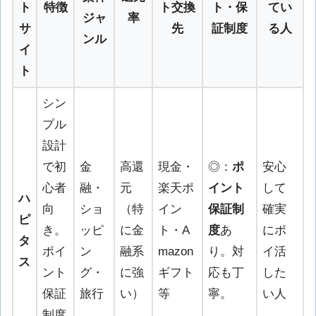
ト
特徴
ト交換
ト・保
てい
ジャ
率
サ
先
証制度
る人
ンル
イ
ト
シン
プル
設計
で初
金
高還
現金・
◎：
ポ
安心
心者
融・
元
楽天ポ
イント
して
ハ
向
ショ
（特
イン
保証制
確実
ピ
き。
ッピ
に金
ト・A
度
あ
にポ
タ
ポイ
ン
融系
mazon
り。対
イ活
ス
ント
グ・
に強
ギフト
応も丁
した
保証
旅行
い）
等
寧。
い人
制度