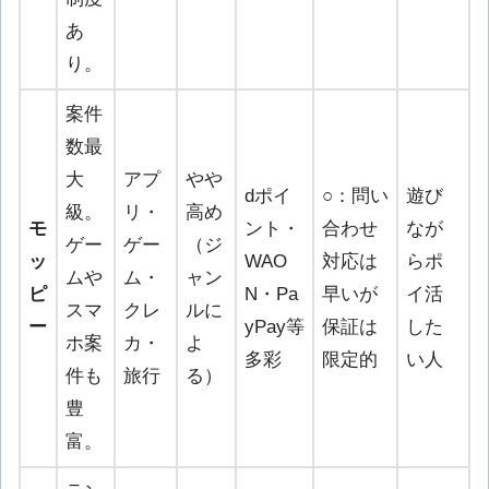
あ
り。
案件
数最
大
アプ
やや
dポイ
○：問い
遊び
級。
リ・
高め
モ
ント・
合わせ
なが
ゲー
ゲー
（ジ
ッ
WAO
対応は
らポ
ムや
ム・
ャン
ピ
N・Pa
早いが
イ活
スマ
クレ
ルに
ー
yPay等
保証は
した
ホ案
カ・
よ
多彩
限定的
い人
件も
旅行
る）
豊
富。