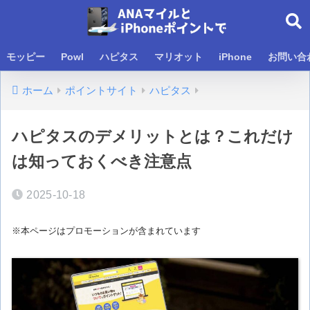
モッピー
Powl
ハピタス
マリオット
iPhone
お問い合
ホーム
ポイントサイト
ハピタス
ハピタスのデメリットとは？これだけ
は知っておくべき注意点
2025-10-18
※本ページはプロモーションが含まれています