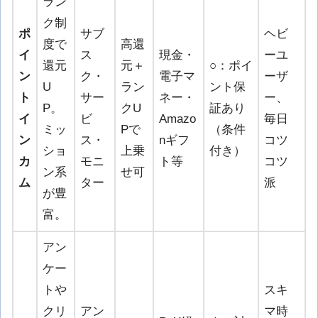
ラン
ク制
ポ
サブ
ヘビ
度で
高還
イ
ス
現金・
ーユ
還元
元＋
○：ポイ
ン
ク・
電子マ
ーザ
U
ラン
ント保
ト
サー
ネー・
ー、
P。
クU
証あり
イ
ビ
Amazo
毎日
ミッ
Pで
（条件
ン
ス・
nギフ
コツ
ショ
上乗
付き）
カ
モニ
ト等
コツ
ン系
せ可
ム
ター
派
が豊
富。
アン
ケー
トや
スキ
クリ
アン
マ時