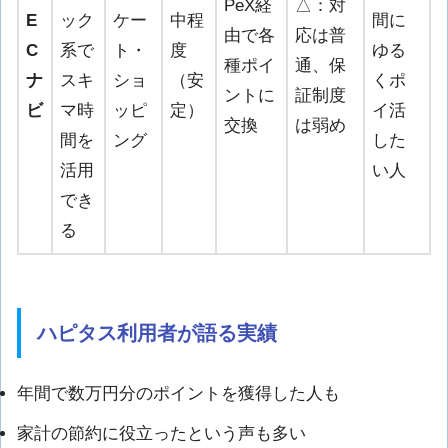
PeX経
△：対
E
ック
ケー
中程
間に
由で各
応は普
C
系で
ト・
度
ゆる
種ポイ
通、保
ナ
スキ
ショ
（安
くポ
ントに
証制度
ビ
マ時
ッピ
定）
イ活
交換
は弱め
間を
ング
した
活用
い人
でき
る
ハピタス利用者が語る実績
年間で数万円分のポイントを獲得した人も
家計の節約に役立ったという声も多い