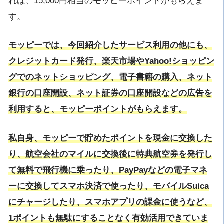
れば、15,000円相当のモッピーポイントがもらえま
す。
モッピーでは、今回紹介したサービス利用の他にも、
クレジットカード発行、楽天市場やYahoo!ショッピン
グでのネットショッピング、電子書籍の購入、ネット
銀行の口座開設、ネット証券の口座開設などの広告を
利用すると、モッピーポイントがもらえます。
私自身、モッピーで貯めたポイントを現金に交換した
り、航空会社のマイルに交換後に特典航空券を発行し
て無料で飛行機に乗ったり、PayPayなどの電子マネ
ーに交換してスマホ決済で使ったり、モバイルSuica
にチャージしたり、スマホアプリの課金に使うなど、
1ポイントも無駄にすることなく有効活用できていま