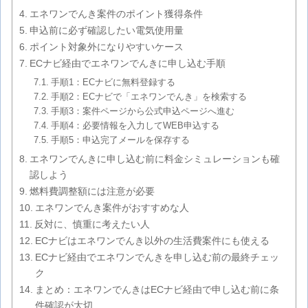
エネワンでんき案件のポイント獲得条件
申込前に必ず確認したい電気使用量
ポイント対象外になりやすいケース
ECナビ経由でエネワンでんきに申し込む手順
手順1：ECナビに無料登録する
手順2：ECナビで「エネワンでんき」を検索する
手順3：案件ページから公式申込ページへ進む
手順4：必要情報を入力してWEB申込する
手順5：申込完了メールを保存する
エネワンでんきに申し込む前に料金シミュレーションも確
認しよう
燃料費調整額には注意が必要
エネワンでんき案件がおすすめな人
反対に、慎重に考えたい人
ECナビはエネワンでんき以外の生活費案件にも使える
ECナビ経由でエネワンでんきを申し込む前の最終チェッ
ク
まとめ：エネワンでんきはECナビ経由で申し込む前に条
件確認が大切