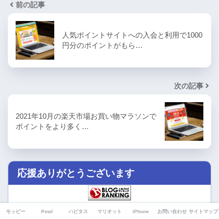
前の記事
人気ポイントサイトへの入会と利用で1000
円分のポイントがもら…
次の記事
2021年10月の楽天市場お買い物マラソンで
ポイントをより多く…
応援ありがとうございます
人気ブログランキング
モッピー
Powl
ハピタス
マリオット
iPhone
お問い合わせ
サイトマップ