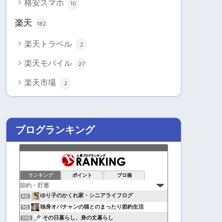
格安スマホ
10
楽天
182
楽天トラベル
2
楽天モバイル
27
楽天市場
2
ブログランキング
ランキング
ポイント
ブロ画
ゆり子のかくれ家・シニアライフログ
8位
独身オバチャンの猫とのまったり節約生活
9位
その日暮らし、身の丈暮らし
10位