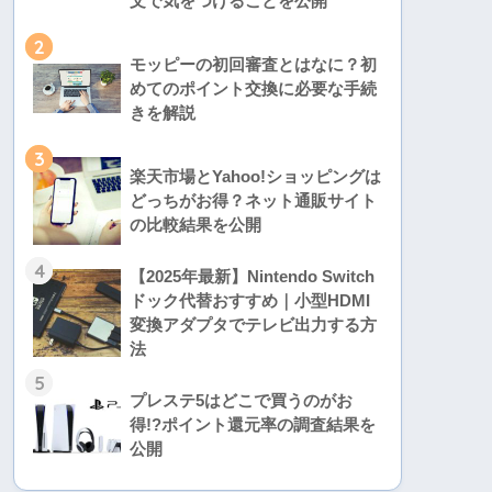
文で気をつけることを公開
2
モッピーの初回審査とはなに？初
めてのポイント交換に必要な手続
きを解説
3
楽天市場とYahoo!ショッピングは
どっちがお得？ネット通販サイト
の比較結果を公開
4
【2025年最新】Nintendo Switch
ドック代替おすすめ｜小型HDMI
変換アダプタでテレビ出力する方
法
5
プレステ5はどこで買うのがお
得!?ポイント還元率の調査結果を
公開