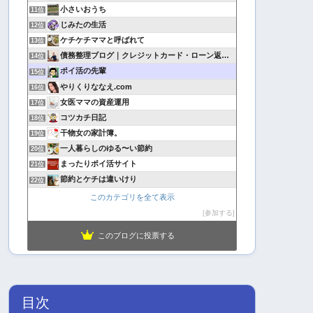
小さいおうち
11位
じみたの生活
12位
ケチケチママと呼ばれて
13位
債務整理ブログ｜クレジットカード・ローン返済で悩んでいる方へ
14位
ポイ活の先輩
15位
やりくりななえ.com
16位
女医ママの資産運用
17位
コツカチ日記
18位
干物女の家計簿。
19位
一人暮らしのゆる〜い節約
20位
まったりポイ活サイト
21位
節約とケチは違いけり
22位
このカテゴリを全て表示
参加する
このブログに投票する
目次