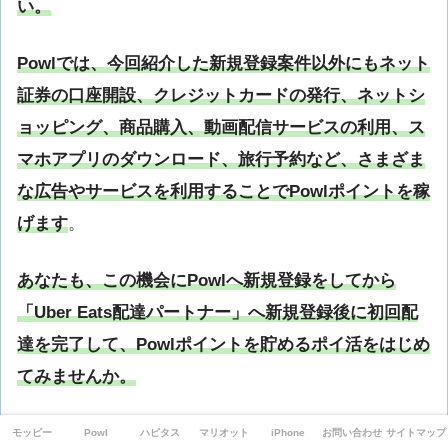
い。
Powlでは、今回紹介した新規登録案件以外にもネット
証券の口座開設、クレジットカードの発行、ネットシ
ョッピング、商品購入、動画配信サービスの利用、ス
マホアプリのダウンロード、旅行予約など、さまざま
な広告やサービスを利用することでPowlポイントを稼
げます
。
あなたも、この機会にPowlへ新規登録をしてから
「Uber Eats配達パートナー」へ新規登録後に初回配
達を完了して、Powlポイントを貯めるポイ活をはじめ
てみませんか。
Powl（ポール）への登録は、以下のリンクから行えま
モッピー
Powl
ハピタス
マリオット
iPhone
お問い合わせ
サイトマップ