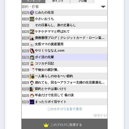
ランキング
ポイント
ブロ画
じみたの生活
10位
小さいおうち
11位
その日暮らし、身の丈暮らし
12位
ケチケチママと呼ばれて
13位
債務整理ブログ｜クレジットカード・ローン返済で悩んでいる方へ
14位
女医ママの資産運用
15位
やりくりななえ.com
16位
ポイ活の先輩
17位
コツカチ日記
18位
干物女の家計簿。
19位
一人暮らしのゆる〜い節約
20位
崩れても、回る〜アラフォー主婦の生活最適化日記
21位
節約とケチは違いけり
22位
年金だけで生活して 雀の涙
23位
まったりポイ活サイト
24位
このカテゴリを全て表示
参加する
このブログに投票する