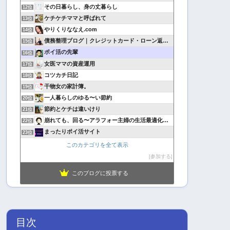
その日暮らし、身の丈暮らし
12位
ケチケチママと呼ばれて
13位
やりくりななえ.com
14位
債務整理ブログ｜クレジットカード・ローン返済で悩んでいる方へ
15位
ポイ活の先輩
16位
女医ママの資産運用
17位
コツカチ日記
18位
干物女の家計簿。
19位
一人暮らしのゆる〜い節約
20位
節約とケチは違いけり
21位
崩れても、回る〜アラフォー主婦の生活最適化日記
22位
まったりポイ活サイト
23位
このカテゴリを全て表示
参加する
このブログに投票する
目次