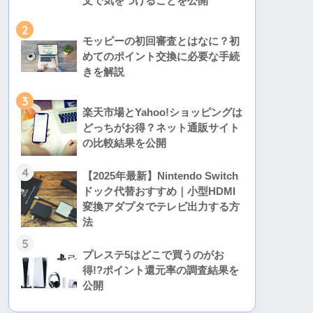
文で気をつけることを公開
2
モッピーの初回審査とはなに？初
めてのポイント交換に必要な手続
きを解説
3
楽天市場とYahoo!ショッピングは
どっちがお得？ネット通販サイト
の比較結果を公開
4
【2025年最新】Nintendo Switch
ドック代替おすすめ｜小型HDMI
変換アダプタでテレビ出力する方
法
5
プレステ5はどこで買うのがお
得!?ポイント還元率の調査結果を
公開