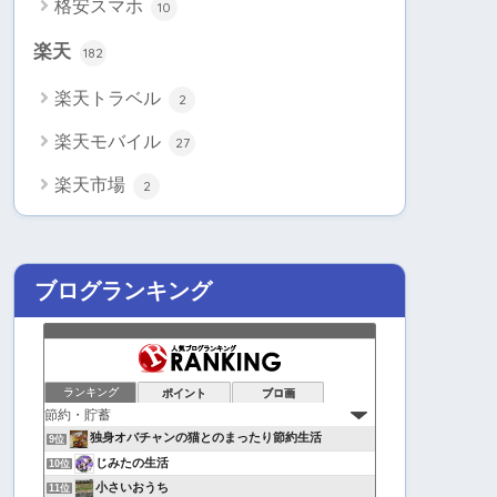
格安スマホ
10
楽天
182
楽天トラベル
2
楽天モバイル
27
楽天市場
2
ブログランキング
ランキング
ポイント
ブロ画
独身オバチャンの猫とのまったり節約生活
9位
じみたの生活
10位
小さいおうち
11位