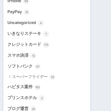
iPhone
98
PayPay
15
Uncategorized
4
いきなりステーキ
7
クレジットカード
775
スマホ決済
12
ソフトバンク
97
スーパーフライデー
25
ハピタス案件
182
プリンスホテル
2
ブログ運営
25