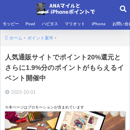
モッピー
Powl
ハピタス
マリオット
iPhone
お問い合
ホーム
ポイント案件
人気通販サイトでポイント20%還元と
さらに1.9%分のポイントがもらえるイ
ベント開催中
2023-10-01
※本ページはプロモーションが含まれています