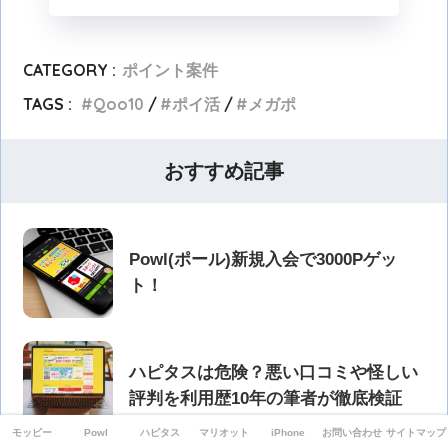
CATEGORY :
ポイント案件
TAGS :
Qoo10
ポイ活
メガポ
おすすめ記事
Powl(ポール)新規入会で3000Pゲッ
ト！
ハピタスは危険？悪い口コミや怪しい
評判を利用歴10年の筆者が徹底検証
モッピー
Powl
ハピタス
マリオット
iPhone
お問い合わせ
サイトマップ