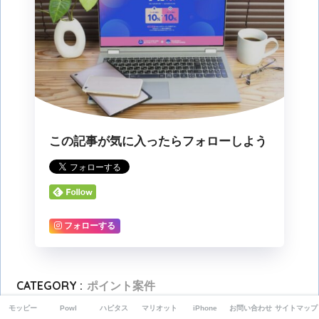
この記事が気に入ったらフォローしよう
フォローする
CATEGORY :
ポイント案件
TAGS :
Qoo10
Qoo10メガポ
ポイ活
モッピー
Powl
ハピタス
マリオット
iPhone
お問い合わせ
サイトマップ