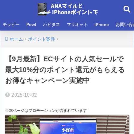
モッピー
Powl
ハピタス
マリオット
iPhone
お問い合
ホーム
ポイント案件
【9月最新】ECサイトの人気セールで
最大10%分のポイント還元がもらえる
お得なキャンペーン実施中
2025-10-02
※本ページはプロモーションが含まれています