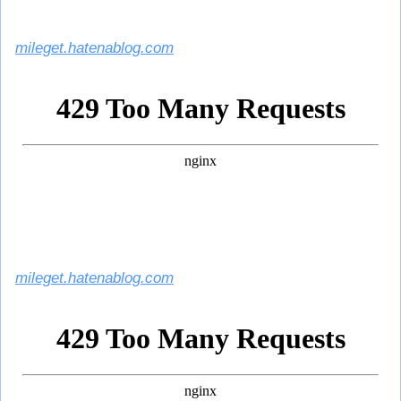
mileget.hatenablog.com
mileget.hatenablog.com