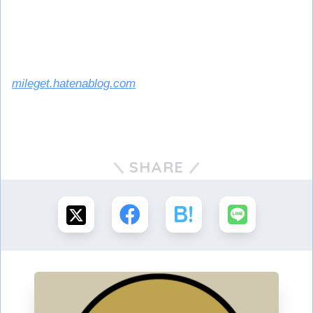
mileget.hatenablog.com
SHARE