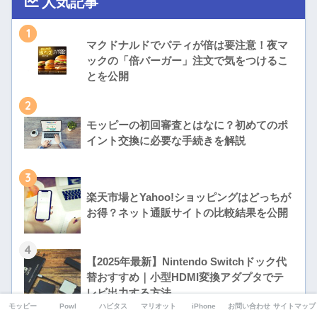
人気記事
1
マクドナルドでパティが倍は要注意！夜マ
ックの「倍バーガー」注文で気をつけるこ
とを公開
2
モッピーの初回審査とはなに？初めてのポ
イント交換に必要な手続きを解説
3
楽天市場とYahoo!ショッピングはどっちが
お得？ネット通販サイトの比較結果を公開
4
【2025年最新】Nintendo Switchドック代
替おすすめ｜小型HDMI変換アダプタでテ
レビ出力する方法
モッピー
Powl
ハピタス
マリオット
iPhone
お問い合わせ
サイトマップ