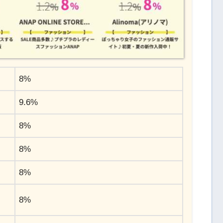
8%
9.6%
8%
8%
8%
8%