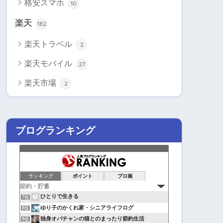
格安スマホ
10
楽天
182
楽天トラベル
2
楽天モバイル
27
楽天市場
2
ブログランキング
ランキング
ポイント
ブロ画
ひとりで生きる
7位
ゆり子のかくれ家・シニアライフログ
8位
独身オバチャンの猫とのまったり節約生活
9位