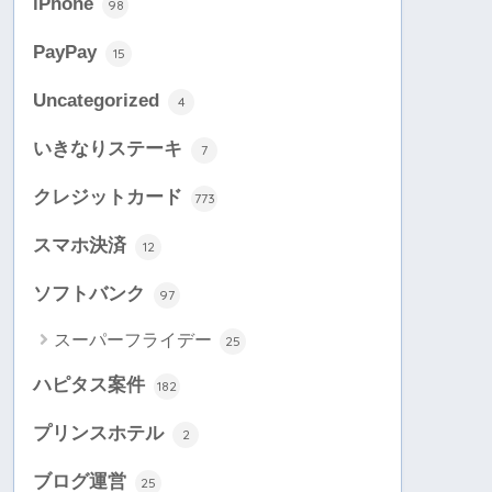
iPhone
98
PayPay
15
Uncategorized
4
いきなりステーキ
7
クレジットカード
773
スマホ決済
12
ソフトバンク
97
スーパーフライデー
25
ハピタス案件
182
プリンスホテル
2
ブログ運営
25