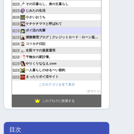
その日暮らし、身の丈暮らし
10位
じみたの生活
11位
小さいおうち
12位
ケチケチママと呼ばれて
13位
ポイ活の先輩
14位
債務整理ブログ｜クレジットカード・ローン返済で悩んでいる方へ
15位
コツカチ日記
16位
女医ママの資産運用
17位
干物女の家計簿。
18位
やりくりななえ.com
19位
一人暮らしのゆる〜い節約
20位
まったりポイ活サイト
21位
このカテゴリを全て表示
参加する
このブログに投票する
目次