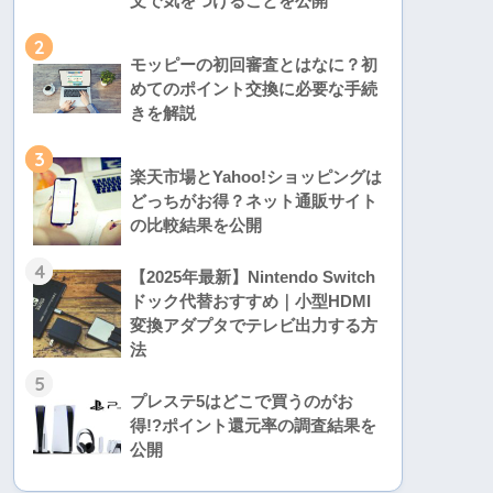
文で気をつけることを公開
2
モッピーの初回審査とはなに？初
めてのポイント交換に必要な手続
きを解説
3
楽天市場とYahoo!ショッピングは
どっちがお得？ネット通販サイト
の比較結果を公開
4
【2025年最新】Nintendo Switch
ドック代替おすすめ｜小型HDMI
変換アダプタでテレビ出力する方
法
5
プレステ5はどこで買うのがお
得!?ポイント還元率の調査結果を
公開