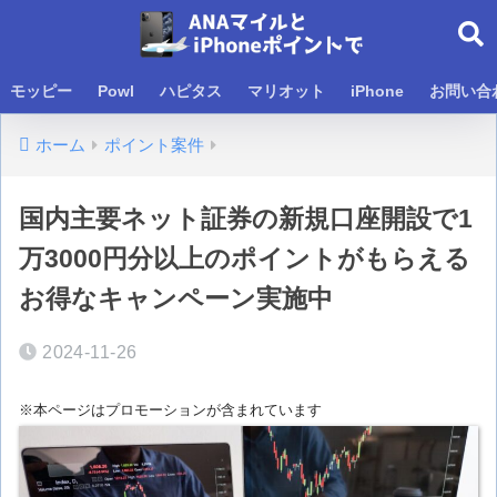
モッピー
Powl
ハピタス
マリオット
iPhone
お問い合
ホーム
ポイント案件
国内主要ネット証券の新規口座開設で1
万3000円分以上のポイントがもらえる
お得なキャンペーン実施中
2024-11-26
※本ページはプロモーションが含まれています