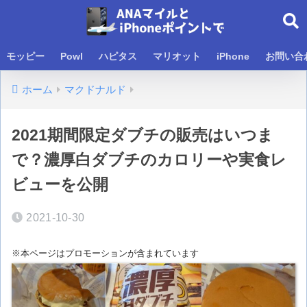
モッピー
Powl
ハピタス
マリオット
iPhone
お問い合
ホーム
マクドナルド
2021期間限定ダブチの販売はいつま
で？濃厚白ダブチのカロリーや実食レ
ビューを公開
2021-10-30
※本ページはプロモーションが含まれています