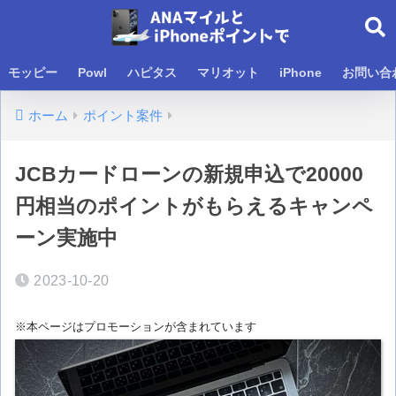
モッピー
Powl
ハピタス
マリオット
iPhone
お問い合
ホーム
ポイント案件
JCBカードローンの新規申込で20000
円相当のポイントがもらえるキャンペ
ーン実施中
2023-10-20
※本ページはプロモーションが含まれています