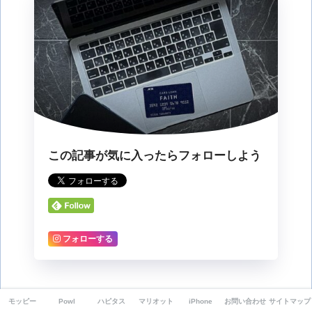
この記事が気に入ったらフォローしよう
フォローする
CATEGORY :
ポイント案件
モッピー
Powl
ハピタス
マリオット
iPhone
お問い合わせ
サイトマップ