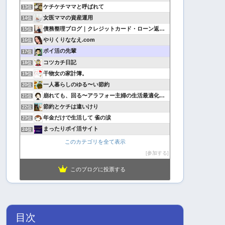
ケチケチママと呼ばれて
13位
女医ママの資産運用
14位
債務整理ブログ｜クレジットカード・ローン返済で悩んでいる方へ
15位
やりくりななえ.com
16位
ポイ活の先輩
17位
コツカチ日記
18位
干物女の家計簿。
19位
一人暮らしのゆる〜い節約
20位
崩れても、回る〜アラフォー主婦の生活最適化日記
21位
節約とケチは違いけり
22位
年金だけで生活して 雀の涙
23位
まったりポイ活サイト
24位
このカテゴリを全て表示
参加する
このブログに投票する
目次