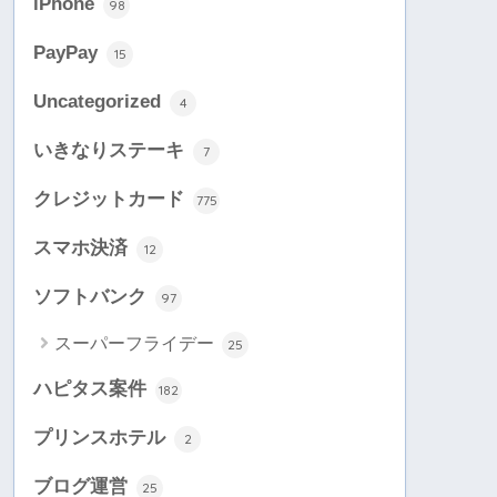
iPhone
98
PayPay
15
Uncategorized
4
いきなりステーキ
7
クレジットカード
775
スマホ決済
12
ソフトバンク
97
スーパーフライデー
25
ハピタス案件
182
プリンスホテル
2
ブログ運営
25