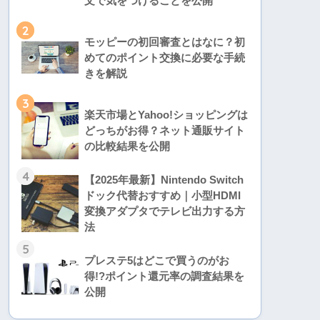
文で気をつけることを公開
2
モッピーの初回審査とはなに？初
めてのポイント交換に必要な手続
きを解説
3
楽天市場とYahoo!ショッピングは
どっちがお得？ネット通販サイト
の比較結果を公開
4
【2025年最新】Nintendo Switch
ドック代替おすすめ｜小型HDMI
変換アダプタでテレビ出力する方
法
5
プレステ5はどこで買うのがお
得!?ポイント還元率の調査結果を
公開