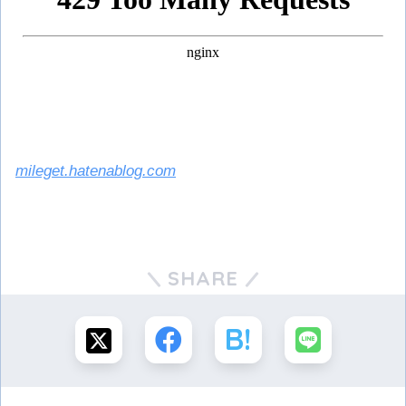
mileget.hatenablog.com
SHARE