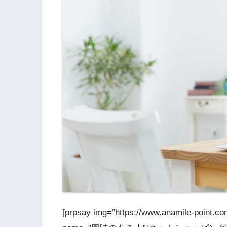
[prpsay img=”https://www.anamile-point.c