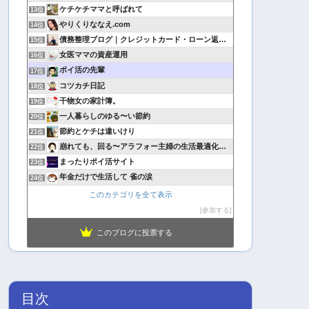
ケチケチママと呼ばれて
13位
やりくりななえ.com
14位
債務整理ブログ｜クレジットカード・ローン返済で悩んでいる方へ
15位
女医ママの資産運用
16位
ポイ活の先輩
17位
コツカチ日記
18位
干物女の家計簿。
19位
一人暮らしのゆる〜い節約
20位
節約とケチは違いけり
21位
崩れても、回る〜アラフォー主婦の生活最適化日記
22位
まったりポイ活サイト
23位
年金だけで生活して 雀の涙
24位
このカテゴリを全て表示
参加する
このブログに投票する
目次