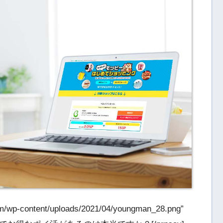
om/wp-content/uploads/2021/04/youngman_28.png”