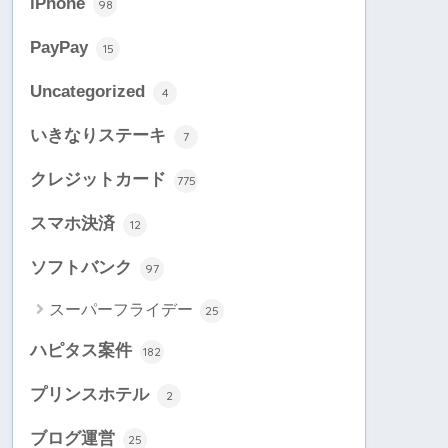
iPhone
98
PayPay
15
Uncategorized
4
いきなりステーキ
7
クレジットカード
775
スマホ決済
12
ソフトバンク
97
スーパーフライデー
25
ハピタス案件
182
プリンスホテル
2
ブログ運営
25